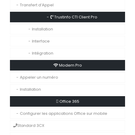
Transfert d’Appel
Trustinfo CTI Client Pro
Installation
Interface
Intégration
Modem Pro
Appeler un numéro
Installation
Office 365
Configurer les applications Office sur mobile
Standard 3CX