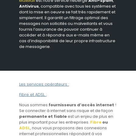
MaxMail
est notre service hébergé
Anti-Spam
,
Antivirus
, compatible avec tous les systèmes et
dont la mise en oeuvre se fait très rapidement et
simplement. Il garantit un filtrage optimal des
messages non sollicités ou malveillants et vous
fournis l’assurance de pouvoir continuer à
accéder et à répondre aux e-mails même en
cas d’indisponibilité de leur propre infrastructure
de messagerie.
Les services opérateurs :
Fibre et ADSL :
Nous sommes
fournisseurs d’accès internet
!
Se connecter à internet sans risque et de façon
permanente et fiable
est un enjeu de plus en
plus important pour les entreprises.
Fibre
ou
ADSL
, nous vous proposons des connexions
internet professionnelles répondant à vos