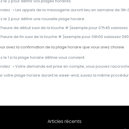
le 2 pour définir vos plages horaires.
ndez : « Les appels de la messagerie auront lieu en semaine de 19h à 
le 2 pour définir une nouvelle plage horaire.
 l’heure de début suivi de la touche # (exemple pour 07h45 saisissez
 l’heure de fin suivi de la touche # (exemple pour 09h00 saisissez 09
s avez la confirmation de la plage horaire que vous avez choisie.
le 1 si la plage horaire définie vous convient.
ndez : « Votre demande est prise en compte, vous pouvez raccroche
nir votre plage horaire durant le week-end, suivez la même procédur
Articles récents