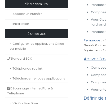
Modem Pro
Pendant l
Composez 
Appeler un numéro
Vous ête
Installation
l’ordres 
Pendant l
Office 365
Remarque :
– 
Configurer les applications Office
Depuis l’outre
sur mobile
l’opérateur du
Activer l’
Standard 3CX
Composez 
Téléphones Yealink
Composez 
Téléchargement des applications
Composez 
Dépannage Internet Fibre &
Vous ente
Téléphone
Définir de
Vérification Fibre