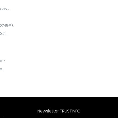
21h ».
 0745#).
00#).
r ».
e.
Newsletter TRUSTINFO