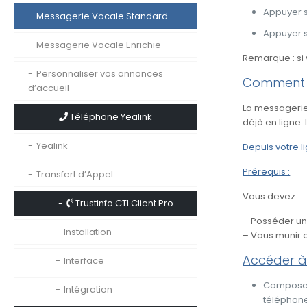
Appuyer s
Messagerie Vocale Standard
Appuyer s
Messagerie Vocale Enrichie
Remarque : si
Personnaliser vos annonces
Comment c
d’accueil
La messagerie
Téléphone Yealink
déjà en ligne
Yealink
Depuis votre l
Prérequis :
Transfert d’Appel
Vous devez :
Trustinfo CTI Client Pro
– Posséder un
Installation
– Vous munir 
Accéder à
Interface
Composez 
Intégration
téléphon