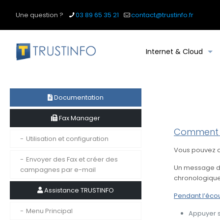
Une question ?
03 89 65 35 21
contact@trustinfo.fr
Internet & Cloud
Documentation
Fax Manager
Comment c
Utilisation et configuration
Vous pouvez c
Envoyer des Fax et créer des
Un message d’
campagnes par e-mail
chronologique 
Assistance TRUSTINFO
Pendant l’éco
Menu Principal
Appuyer s