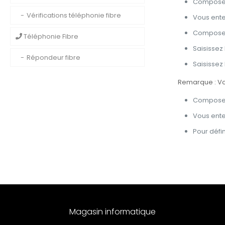
Composez 
Vérifications téléphonie fibre
Vous ente
Composez 
Téléphonie Fibre
Saisissez
Répondeur fibre
Saisissez
Remarque : Vou
Composez 
Vous ente
Pour défi
Magasin informatique