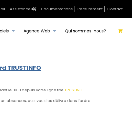
ail
Assistance
Documentations
Recrutement
Contact
ciels
Agence Web
Qui sommes-nous?
rd TRUSTINFO
t le 3103 depuis votre ligne fixe
TRUSTINFO
.
 absences, puis vous les délivre dans l’ordre