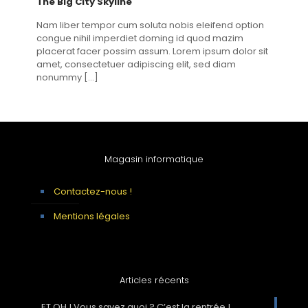
The Big City Skyline
Nam liber tempor cum soluta nobis eleifend option
congue nihil imperdiet doming id quod mazim
placerat facer possim assum. Lorem ipsum dolor sit
amet, consectetuer adipiscing elit, sed diam
nonummy
[…]
Magasin informatique
Contactez-nous !
Mentions légales
Articles récents
ET OH ! Vous savez quoi ? C’est la rentrée !