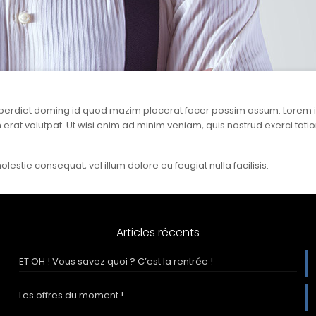
mperdiet doming id quod mazim placerat facer possim assum. Lorem ip
t volutpat. Ut wisi enim ad minim veniam, quis nostrud exerci tation
olestie consequat, vel illum dolore eu feugiat nulla facilisis.
Articles récents
ET OH ! Vous savez quoi ? C’est la rentrée !
Les offres du moment !