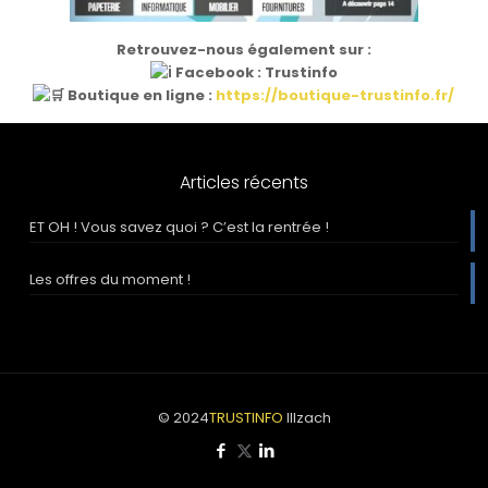
Retrouvez-nous également sur :
Facebook : Trustinfo
Boutique en ligne :
https://boutique-trustinfo.fr/
Articles récents
ET OH ! Vous savez quoi ? C’est la rentrée !
Les offres du moment !
© 2024
TRUSTINFO
Illzach